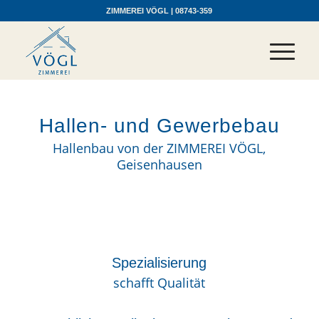
ZIMMEREI VÖGL | 08743-359
Hallen- und Gewerbebau
Hallenbau von der ZIMMEREI VÖGL,
Das Dach kann sich
Geisenhausen
sehenlassen
Spezialisierung
schafft Qualität